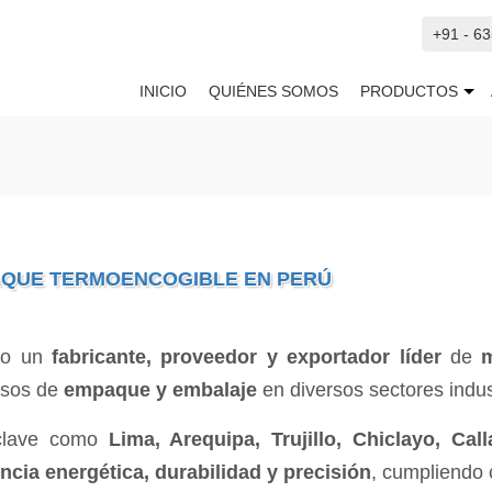
+91 - 6
INICIO
QUIÉNES SOMOS
PRODUCTOS
AQUE TERMOENCOGIBLE EN PERÚ
mo un
fabricante, proveedor y exportador líder
de
m
cesos de
empaque y embalaje
en diversos sectores indus
 clave como
Lima, Arequipa, Trujillo, Chiclayo, Cal
encia energética, durabilidad y precisión
, cumpliendo 