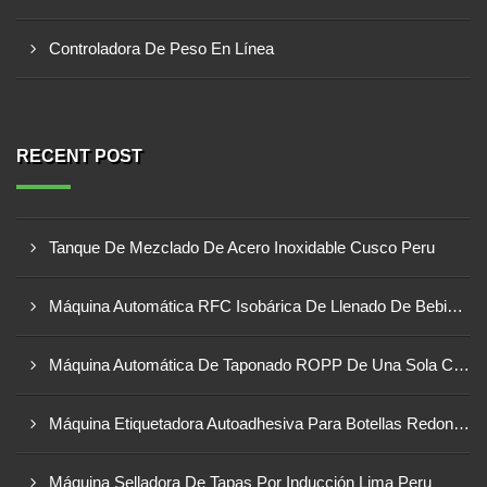
Controladora De Peso En Línea
RECENT POST
Tanque De Mezclado De Acero Inoxidable Cusco Peru
Máquina Automática RFC Isobárica De Llenado De Bebidas Carbonatadas En Botellas De Vidrio Lima Peru
Máquina Automática De Taponado ROPP De Una Sola Cabeza Trujillo Peru
Máquina Etiquetadora Autoadhesiva Para Botellas Redondas Arequipa Peru
Máquina Selladora De Tapas Por Inducción Lima Peru